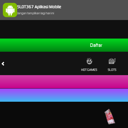
SLOT367 Aplikasi Mobile
Jangan tampilkan lagi hari ini
Daftar
HOT GAMES
SLOTS