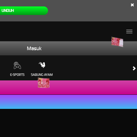
×
UNDUH
Masuk
E-SPORTS
SABUNG AYAM