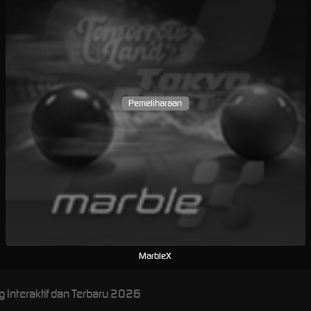
MarbleX
 Interaktif dan Terbaru 2026