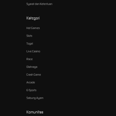
Syarat dan Ketentuan
Kategori
Hot Games
Slots
Togel
Live Casino
Race
Olahraga
Crash Game
Arcade
E-Sports
Sabung Ayam
Komunitas