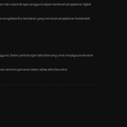
odern dan responsif agar pengguna dapat menikmati pengalaman digital
ta mengakses fitur tambahan yang membuat pengalaman terasa lebih
una. Sistem perlindungan data dirancang untuk menjaga privasi serta
nan serta kenyamanan dalam setiap aktivitas online.