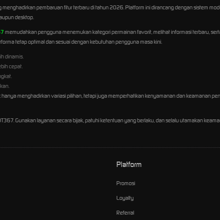
ng menghadirkan pembaruan fitur terbaru di tahun 2026. Platform ini dirancang dengan sistem m
maupun desktop.
67
memudahkan pengguna menemukan kategori permainan favorit, melihat informasi terbaru, ser
erforma tetap optimal dan sesuai dengan kebutuhan pengguna masa kini.
h dinamis.
bih cepat.
ngkat.
kan.
hanya menghadirkan variasi pilihan, tetapi juga memperhatikan kenyamanan dan keamanan pengg
SLOT367. Gunakan layanan secara bijak, patuhi ketentuan yang berlaku, dan selalu utamakan keama
Platform
Promosi
Loyalty
Referral