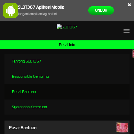
×
SLOT367 Aplikasi Mobile
UNDUH
Jangan tampilkan lagi hari ini
Pusat Info
Tentang SLOT367
Responsible Gambling
Pusat Bantuan
Syarat dan Ketentuan
Pusat Bantuan