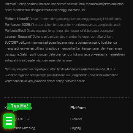
interaktif. Setiap pembaruan dilakukan secara berkala untuk memastikan performa tetap
optimal dan sesuai dengan kebutuhan pengguna masa kini.
Platform Interaktif:
Desain modern dengan pengalaman pengguna yang lebih dinamis.
Pembaruan 2026:
Fitur dan sistem terbaru untuk mendukung akses yang lebih cepat.
Performa Stabil:
Dirancang agar tetap ringan dan responsif di berbagai perangkat.
Layanan Responsif:
Dukungan bantuan siap membantu kapan pun dibutuhkan.
SLOT367 berkomitmen menjadi pusat layanan arena permainan yang tidak hanya
menghadirkan variasi pilihan, tetapi juga memperhatikan kenyamanan dan keamanan
pengguna. Sistem perlindungan data dirancang untuk menjaga privasi serta memastikan
setiap aktivitas berjalan dengan aman dan efisien.
Nikmati pengalaman digital yang lebih terstruktur dan interaktif bersama SLOT367.
Gunakan layanan secara bijak, patuhi ketentuan yang berlaku, dan selalu utamakan
keamanan serta kenyamanan dalam setiap aktivitas online.
Tap Me!
Kebijaksanaan
Platform
Tentang SLOT367
Promosi
Responsible Gambling
Loyalty