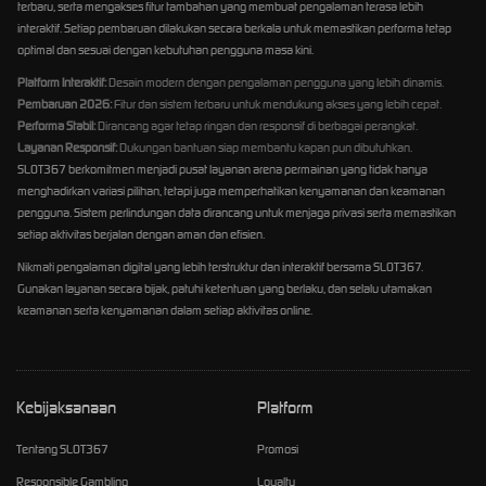
terbaru, serta mengakses fitur tambahan yang membuat pengalaman terasa lebih
interaktif. Setiap pembaruan dilakukan secara berkala untuk memastikan performa tetap
optimal dan sesuai dengan kebutuhan pengguna masa kini.
Platform Interaktif:
Desain modern dengan pengalaman pengguna yang lebih dinamis.
Pembaruan 2026:
Fitur dan sistem terbaru untuk mendukung akses yang lebih cepat.
Performa Stabil:
Dirancang agar tetap ringan dan responsif di berbagai perangkat.
Layanan Responsif:
Dukungan bantuan siap membantu kapan pun dibutuhkan.
SLOT367 berkomitmen menjadi pusat layanan arena permainan yang tidak hanya
menghadirkan variasi pilihan, tetapi juga memperhatikan kenyamanan dan keamanan
pengguna. Sistem perlindungan data dirancang untuk menjaga privasi serta memastikan
setiap aktivitas berjalan dengan aman dan efisien.
Nikmati pengalaman digital yang lebih terstruktur dan interaktif bersama SLOT367.
Gunakan layanan secara bijak, patuhi ketentuan yang berlaku, dan selalu utamakan
keamanan serta kenyamanan dalam setiap aktivitas online.
Kebijaksanaan
Platform
Tentang SLOT367
Promosi
Responsible Gambling
Loyalty