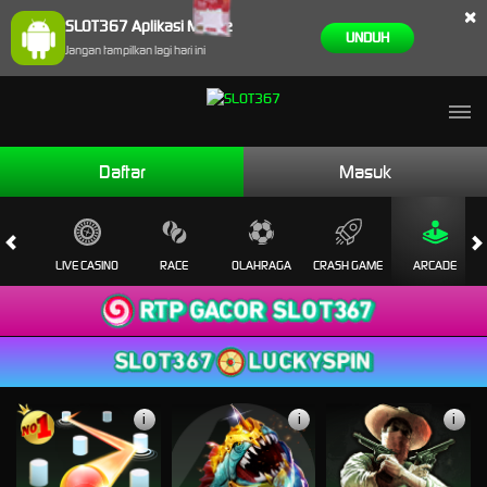
×
SLOT367 Aplikasi Mobile
UNDUH
Jangan tampilkan lagi hari ini
SELAMAT KEPADA
ru*****3 Telah Melakukan WD Sebesar 17.000.000
Daftar
Masuk
GEL
LIVE CASINO
RACE
OLAHRAGA
CRASH GAME
ARCADE
i
i
i