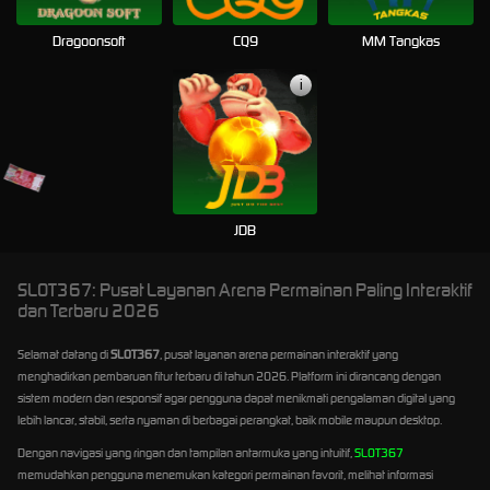
Dragoonsoft
CQ9
MM Tangkas
i
JDB
SLOT367: Pusat Layanan Arena Permainan Paling Interaktif
dan Terbaru 2026
Selamat datang di
SLOT367
, pusat layanan arena permainan interaktif yang
menghadirkan pembaruan fitur terbaru di tahun 2026. Platform ini dirancang dengan
sistem modern dan responsif agar pengguna dapat menikmati pengalaman digital yang
lebih lancar, stabil, serta nyaman di berbagai perangkat, baik mobile maupun desktop.
Dengan navigasi yang ringan dan tampilan antarmuka yang intuitif,
SLOT367
memudahkan pengguna menemukan kategori permainan favorit, melihat informasi