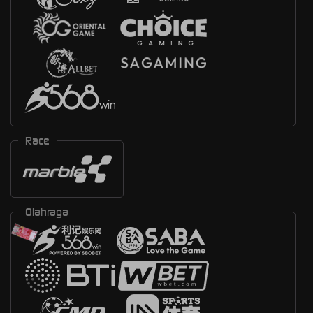
Race
Olahraga