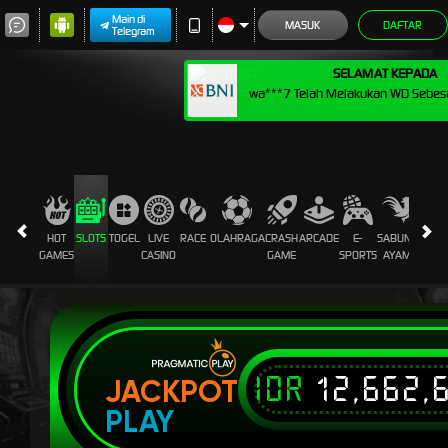
Main di
MASUK
DAFTAR
Telegram
SELAMAT KEPADA
wa***7 Telah Melakukan WD Sebes
HOT
SLOTS
TOGEL
LIVE
RACE
OLAHRAGA
CRASH
ARCADE
E-
SABUNG
PROM
GAMES
CASINO
GAME
SPORTS
AYAM
IDR
12,662,
JACKPOT
PLAY