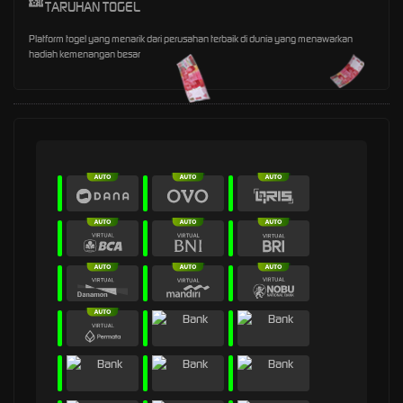
TARUHAN TOGEL
Platform togel yang menarik dari perusahan terbaik di dunia yang menawarkan
hadiah kemenangan besar