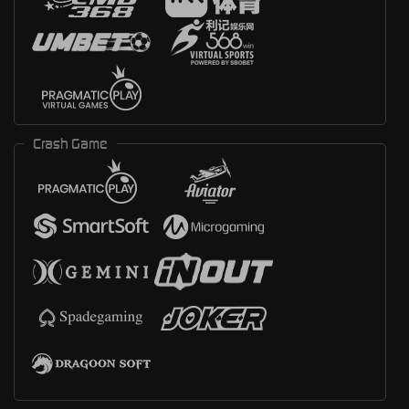
Crash Game