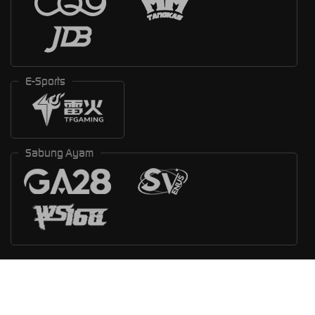
E-Sports
Sabung Ayam