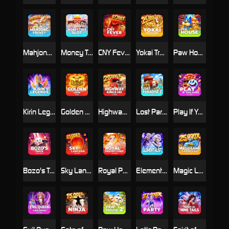
Mahjong Frenzy : Tiles of Fortunes
Money Tree Slot
CNY Fever
Yokai Treasure
Paw House
Kirin Legends
Golden Lion
Highway Kings HD
Lost Paradise 2
Play If You Dare
Bozo's Trick
Sky Lantern
Royal Pastry Chef
Elementalist
Magic Lamp Carnival