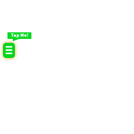
Tap Me!