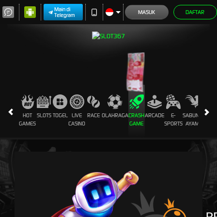
Main di
MASUK
DAFTAR
Telegram
SELAMAT KEPADA
ve*****w Telah Melakukan WD Sebesar 1
HOT
SLOTS
TOGEL
LIVE
RACE
OLAHRAGA
CRASH
ARCADE
E-
SABUNG
PROM
GAMES
CASINO
GAME
SPORTS
AYAM