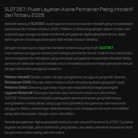
SLOT367: Pusat Layanan Arena Permainan Paling Interaktif
dan Terbaru 2026
Selamat datang di
SLOT367
, pusat layanan arena permainan interaktif yang menghadirkan
pembaruan fitur terbaru di tahun 2026. Platform ini dirancang dengan sistem modern dan
responsif agar pengguna dapat menikmati pengalaman digital yang lebih lancar, stabil,
serta nyaman di berbagai perangkat, baik mobile maupun desktop.
Dengan navigasi yang ringan dan tampilan antarmuka yang intuitif,
SLOT367
memudahkan pengguna menemukan kategori permainan favorit, melihat informasi terbaru,
serta mengakses fitur tambahan yang membuat pengalaman terasa lebih interaktif. Setiap
pembaruan dilakukan secara berkala untuk memastikan performa tetap optimal dan sesuai
dengan kebutuhan pengguna masa kini.
Platform Interaktif:
Desain modern dengan pengalaman pengguna yang lebih dinamis.
Pembaruan 2026:
Fitur dan sistem terbaru untuk mendukung akses yang lebih cepat.
Performa Stabil:
Dirancang agar tetap ringan dan responsif di berbagai perangkat.
Layanan Responsif:
Dukungan bantuan siap membantu kapan pun dibutuhkan.
SLOT367 berkomitmen menjadi pusat layanan arena permainan yang tidak hanya
menghadirkan variasi pilihan, tetapi juga memperhatikan kenyamanan dan keamanan
pengguna. Sistem perlindungan data dirancang untuk menjaga privasi serta memastikan
setiap aktivitas berjalan dengan aman dan efisien.
Nikmati pengalaman digital yang lebih terstruktur dan interaktif bersama SLOT367. Gunakan
layanan secara bijak, patuhi ketentuan yang berlaku, dan selalu utamakan keamanan serta
kenyamanan dalam setiap aktivitas online.