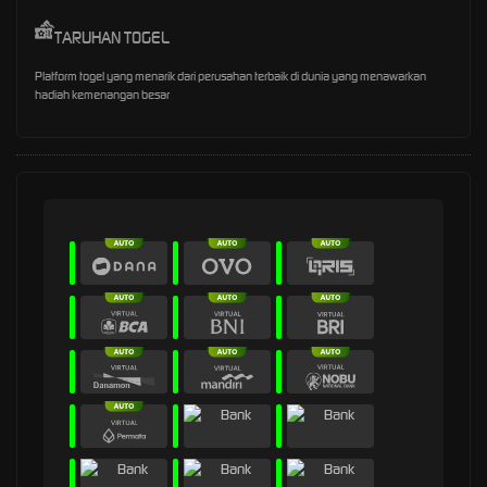
TARUHAN TOGEL
Platform togel yang menarik dari perusahan terbaik di dunia yang menawarkan
hadiah kemenangan besar